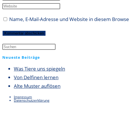
Namen
deine
Gib
oder
E-
deine
Name, E-Mail-Adresse und Website in diesem Brows
Benutzernamen
Mail-
Website-
zum
Adresse
URL
Kommentieren
zum
ein
ein
Kommentieren
(optional)
ein
Neueste Beiträge
Was Tiere uns spiegeln
Von Delfinen lernen
Alte Muster auflösen
Impressum
Datenschutzerklärung