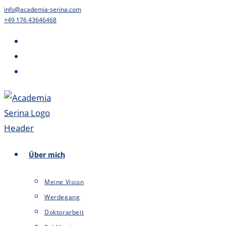
Zum
info@academia-serina.com
+49 176 43646468
Inhalt
springen
Über mich
Meine Vision
Werdegang
Doktorarbeit