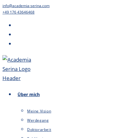
Zum
info@academia-serina.com
+49 176 43646468
Inhalt
springen
Über mich
Meine Vision
Werdegang
Doktorarbeit