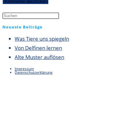
Kommentieren
zum
ein
ein
Kommentieren
(optional)
ein
Neueste Beiträge
Was Tiere uns spiegeln
Von Delfinen lernen
Alte Muster auflösen
Impressum
Datenschutzerklärung