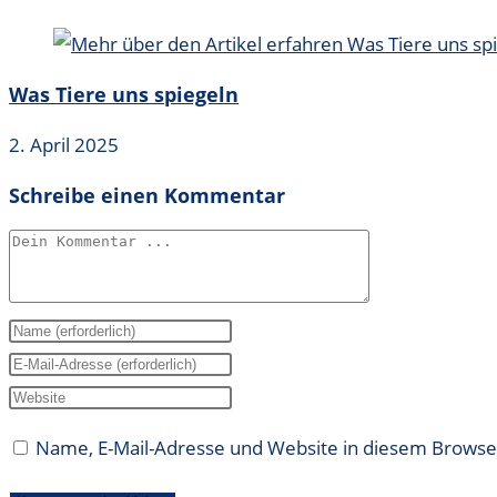
Was Tiere uns spiegeln
2. April 2025
Schreibe einen Kommentar
Kommentieren
Gib
deinen
Gib
Namen
deine
Gib
oder
E-
deine
Name, E-Mail-Adresse und Website in diesem Brows
Benutzernamen
Mail-
Website-
zum
Adresse
URL